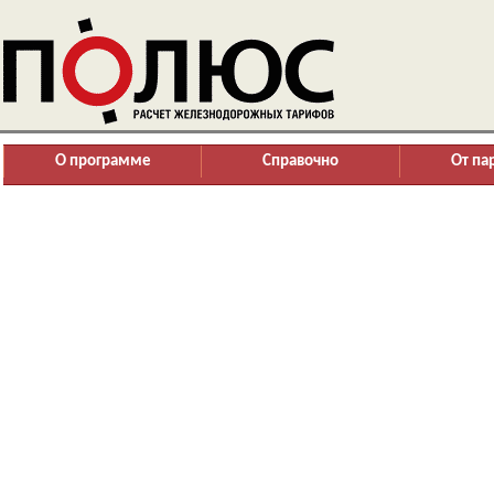
О программе
Справочно
От па